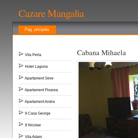
Cazare Mangalia
Pag. pricipala
Cabana Mihaela
Vila Perla
Hotel Laguna
Apartament Seve
Apartament Floarea
Apartament Andra
9 Casa George
9 Nicolae
Vila Adam