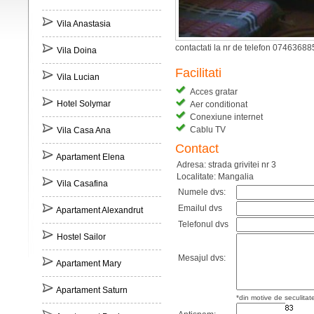
Vila Anastasia
contactati la nr de telefon 07463688
Vila Doina
Facilitati
Vila Lucian
Acces gratar
Hotel Solymar
Aer conditionat
Conexiune internet
Cablu TV
Vila Casa Ana
Contact
Apartament Elena
Adresa: strada grivitei nr 3
Localitate: Mangalia
Vila Casafina
Numele dvs:
Emailul dvs
Apartament Alexandrut
Telefonul dvs
Hostel Sailor
Mesajul dvs:
Apartament Mary
Apartament Saturn
*din motive de seculitat