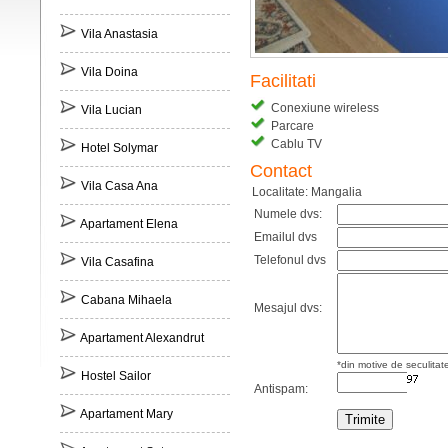
Vila Anastasia
Vila Doina
Facilitati
Conexiune wireless
Vila Lucian
Parcare
Cablu TV
Hotel Solymar
Contact
Vila Casa Ana
Localitate: Mangalia
Numele dvs:
Apartament Elena
Emailul dvs
Telefonul dvs
Vila Casafina
Cabana Mihaela
Mesajul dvs:
Apartament Alexandrut
*din motive de seculitat
Hostel Sailor
Antispam:
Apartament Mary