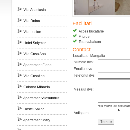
Vila Anastasia
Vila Doina
Facilitati
Acces bucatarie
Vila Lucian
Frigider
Terasa/balcon
Hotel Solymar
Contact
Vila Casa Ana
Localitate: Mangalia
Numele dvs:
Apartament Elena
Emailul dvs
Telefonul dvs
Vila Casafina
Cabana Mihaela
Mesajul dvs:
Apartament Alexandrut
*din motive de seculitat
Hostel Sailor
Antispam:
Apartament Mary